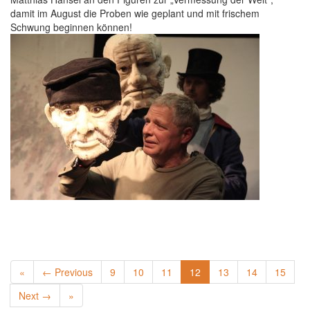
damit im August die Proben wie geplant und mit frischem
Schwung beginnen können!
«
← Previous
9
10
11
12
13
14
15
Next →
»