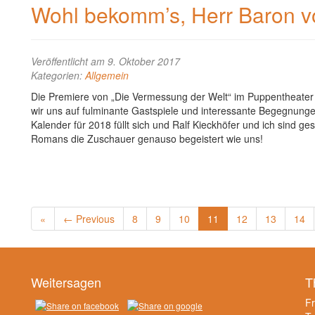
Wohl bekomm’s, Herr Baron v
Veröffentlicht am 9. Oktober 2017
Kategorien:
Allgemein
Die Premiere von „Die Vermessung der Welt“ im Puppentheater 
wir uns auf fulminante Gastspiele und interessante Begegnung
Kalender für 2018 füllt sich und Ralf Kieckhöfer und ich sind 
Romans die Zuschauer genauso begeistert wie uns!
«
← Previous
8
9
10
11
12
13
14
Weitersagen
T
F