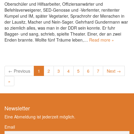
Oberschüler und Hilfsarbeiter, Offiziersanwärter und
Befehlsverweigerer, SED-Genosse und -Verfemter, renitenter
Kumpel und IM, später Vegetarier, Sprachrohr der Menschen in
der Lausitz, Macher und Nein-Sager. Gehrhard Gundermann war
so ziemlich alles, was man in der DDR sein konnte. Er fuhr
Bagger- und sang, schrieb, spielte Theater. Einer, der an zwei
Enden brannte. Wollte fünf Träume leben,…
Read more »
← Previous
1
2
3
4
5
6
7
Next →
»
Newsletter
Eine Abmeldung ist jederzeit möglich.
Email