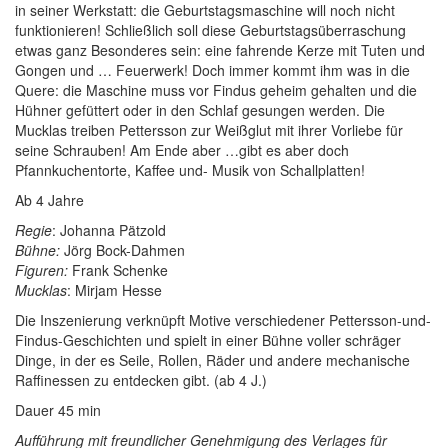
in seiner Werkstatt: die Geburtstagsmaschine will noch nicht
funktionieren! Schließlich soll diese Geburtstagsüberraschung
etwas ganz Besonderes sein: eine fahrende Kerze mit Tuten und
Gongen und … Feuerwerk! Doch immer kommt ihm was in die
Quere: die Maschine muss vor Findus geheim gehalten und die
Hühner gefüttert oder in den Schlaf gesungen werden. Die
Mucklas treiben Pettersson zur Weißglut mit ihrer Vorliebe für
seine Schrauben! Am Ende aber …gibt es aber doch
Pfannkuchentorte, Kaffee und- Musik von Schallplatten!
Ab 4 Jahre
Regie
: Johanna Pätzold
Bühne:
Jörg Bock-Dahmen
Figuren:
Frank Schenke
Mucklas
: Mirjam Hesse
Die Inszenierung verknüpft Motive verschiedener Pettersson-und-
Findus-Geschichten und spielt in einer Bühne voller schräger
Dinge, in der es Seile, Rollen, Räder und andere mechanische
Raffinessen zu entdecken gibt. (ab 4 J.)
Dauer 45 min
Aufführung mit freundlicher Genehmigung des Verlages für