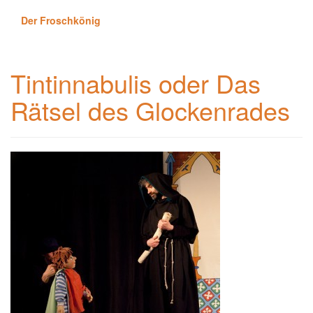
Der Froschkönig
Tintinnabulis oder Das
Rätsel des Glockenrades