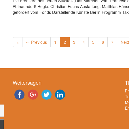
Die Premiere des neuen Stückes „Das Märchen vom Drahteselein
Abtnaundorf! Regie. Christian Fuchs Austattung: Matthias Hän
gefördert vom Fonds Darstellende Künste Berlin Programm Take 
«
← Previous
1
2
3
4
5
6
7
Nex
Weitersagen
T
F
Te
Mo
E