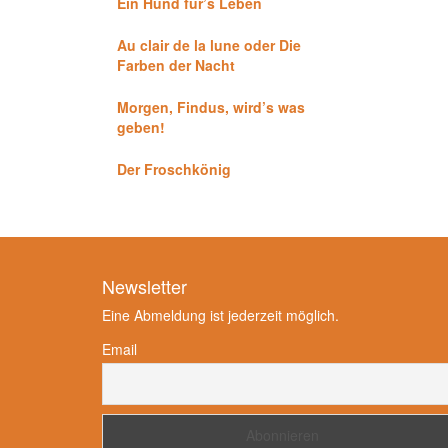
Ein Hund für’s Leben
Au clair de la lune oder Die
Farben der Nacht
Morgen, Findus, wird’s was
geben!
Der Froschkönig
Newsletter
Eine Abmeldung ist jederzeit möglich.
Email