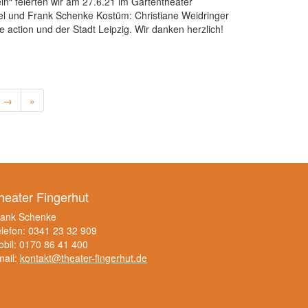
“ feierten wir am 27.6.21 im Gartentheater
sel und Frank Schenke Kostüm: Christiane Weidringer
action und der Stadt Leipzig. Wir danken herzlich!
t →
»
heater Fingerhut
rank Schenke
lefon: 0341 23 32 909
bil: 0170 86 41 400
mail:
kontakt@theater-fingerhut.de