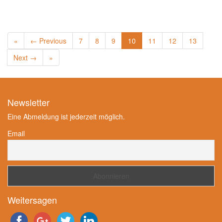
«
← Previous
7
8
9
10
11
12
13
Next →
»
Newsletter
Eine Abmeldung ist jederzeit möglich.
Email
Weitersagen