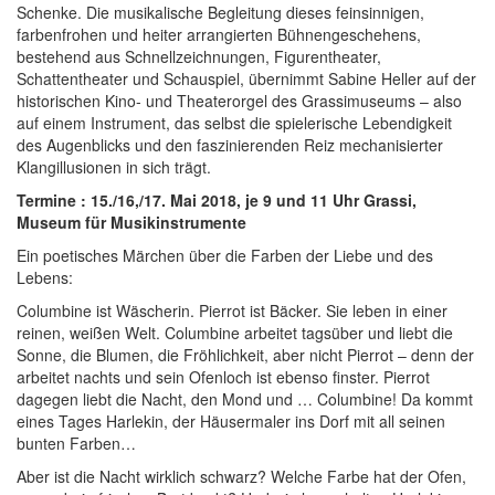
Schenke. Die musikalische Begleitung dieses feinsinnigen,
farbenfrohen und heiter arrangierten Bühnengeschehens,
bestehend aus Schnellzeichnungen, Figurentheater,
Schattentheater und Schauspiel, übernimmt Sabine Heller auf der
historischen Kino- und Theaterorgel des Grassimuseums – also
auf einem Instrument, das selbst die spielerische Lebendigkeit
des Augenblicks und den faszinierenden Reiz mechanisierter
Klangillusionen in sich trägt.
Termine : 15./16,/17. Mai 2018, je 9 und 11 Uhr Grassi,
Museum für Musikinstrumente
Ein poetisches Märchen über die Farben der Liebe und des
Lebens:
Columbine ist Wäscherin. Pierrot ist Bäcker. Sie leben in einer
reinen, weißen Welt. Columbine arbeitet tagsüber und liebt die
Sonne, die Blumen, die Fröhlichkeit, aber nicht Pierrot – denn der
arbeitet nachts und sein Ofenloch ist ebenso finster. Pierrot
dagegen liebt die Nacht, den Mond und … Columbine! Da kommt
eines Tages Harlekin, der Häusermaler ins Dorf mit all seinen
bunten Farben…
Aber ist die Nacht wirklich schwarz? Welche Farbe hat der Ofen,