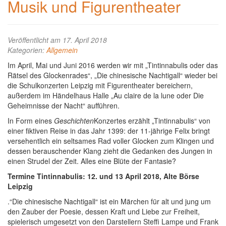
Musik und Figurentheater
Veröffentlicht am 17. April 2018
Kategorien:
Allgemein
Im April, Mai und Juni 2016 werden wir mit „Tintinnabulis oder das
Rätsel des Glockenrades“, „Die chinesische Nachtigall“ wieder bei
die Schulkonzerten Leipzig mit Figurentheater bereichern,
außerdem im Händelhaus Halle „Au claire de la lune oder Die
Geheimnisse der Nacht“ aufführen.
In Form eines
Geschichten
Konzertes erzählt „Tintinnabulis“ von
einer fiktiven Reise in das Jahr 1399: der 11-jährige Felix bringt
versehentlich ein seltsames Rad voller Glocken zum Klingen und
dessen berauschender Klang zieht die Gedanken des Jungen in
einen Strudel der Zeit. Alles eine Blüte der Fantasie?
Termine Tintinnabulis: 12. und 13 April 2018, Alte Börse
Leipzig
.“Die chinesische Nachtigall“ ist ein Märchen für alt und jung um
den Zauber der Poesie, dessen Kraft und Liebe zur Freiheit,
spielerisch umgesetzt von den Darstellern Steffi Lampe und Frank