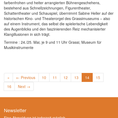
farbenfrohen und heiter arrangierten Bühnengeschehens,
bestehend aus Schnellzeichnungen, Figurentheater,
Schattentheater und Schauspiel, übernimmt Sabine Heller auf der
historischen Kino- und Theaterorgel des Grassimuseums – also
auf einem Instrument, das selbst die spielerische Lebendigkeit
des Augenblicks und den faszinierenden Reiz mechanisierter
Klangillusionen in sich trägt.
Termine : 24./25. Mai, je 9 und 11 Uhr Grassi, Museum für
Musikinstrumente
«
← Previous
10
11
12
13
14
15
16
Next →
Newsletter
Eine Abmeldung ist jederzeit möglich.