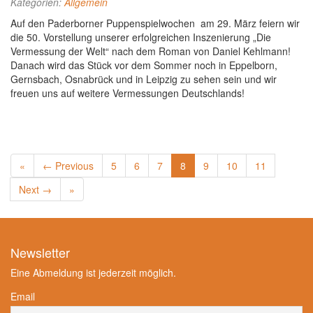
Kategorien:
Allgemein
Auf den Paderborner Puppenspielwochen am 29. März feiern wir
die 50. Vorstellung unserer erfolgreichen Inszenierung „Die
Vermessung der Welt“ nach dem Roman von Daniel Kehlmann!
Danach wird das Stück vor dem Sommer noch in Eppelborn,
Gernsbach, Osnabrück und in Leipzig zu sehen sein und wir
freuen uns auf weitere Vermessungen Deutschlands!
«
← Previous
5
6
7
8
9
10
11
Next →
»
Newsletter
Eine Abmeldung ist jederzeit möglich.
Email