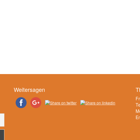
Weitersagen
T
F
Te
Mo
E