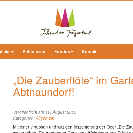
blicke
Referenzen
Fundus
Kontakt
„Die Zauberflöte“ im Gart
Abtnaundorf!
Veröffentlicht am 19. August 2019
Kategorien:
Allgemein
Mit einer virtuosen und witzigen Inszenierung der Oper „Die Z
weitergehen. Figurentheater Christiane Weidringer aus Erfurt g