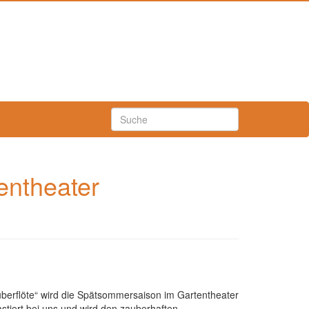
entheater
auberflöte“ wird die Spätsommersaison im Gartentheater
astiert bei uns und wird den zauberhaften