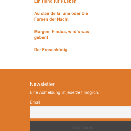
Ein Hund für’s Leben
Au clair de la lune oder Die
Farben der Nacht
Morgen, Findus, wird’s was
geben!
Der Froschkönig
Newsletter
Eine Abmeldung ist jederzeit möglich.
Email