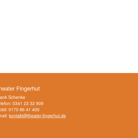
heater Fingerhut
rank Schenke
lefon: 0341 23 32 909
bil: 0170 86 41 400
mail:
kontakt@theater-fingerhut.de