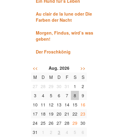
Ein Hund für’s Leben
Au clair de la lune oder Die
Farben der Nacht
Morgen, Findus, wird’s was
geben!
Der Froschkönig
<<
Aug. 2026
>>
M
D
M
D
F
S
S
27
28
29
30
31
1
2
3
4
5
6
7
8
9
10
11
12
13
14
15
16
17
18
19
20
21
22
23
24
25
26
27
28
29
30
31
1
2
3
4
5
6