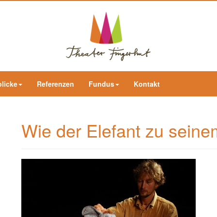
blicke
Referenzen
Fundus
Kontakt
Wie der Elefant zu sein