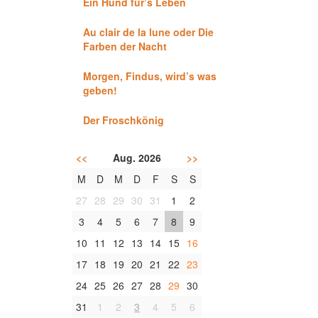
Ein Hund für’s Leben
Au clair de la lune oder Die
Farben der Nacht
Morgen, Findus, wird’s was
geben!
Der Froschkönig
<<
Aug. 2026
>>
M
D
M
D
F
S
S
27
28
29
30
31
1
2
3
4
5
6
7
8
9
10
11
12
13
14
15
16
17
18
19
20
21
22
23
24
25
26
27
28
29
30
31
1
2
3
4
5
6