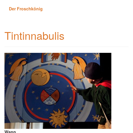
Der Froschkönig
Tintinnabulis
Wann