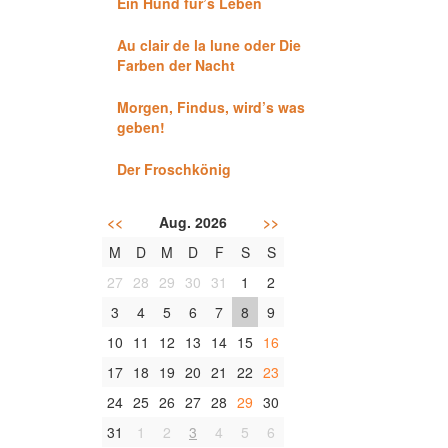
Ein Hund für’s Leben
Au clair de la lune oder Die
Farben der Nacht
Morgen, Findus, wird’s was
geben!
Der Froschkönig
<<
Aug. 2026
>>
M
D
M
D
F
S
S
27
28
29
30
31
1
2
3
4
5
6
7
8
9
10
11
12
13
14
15
16
17
18
19
20
21
22
23
24
25
26
27
28
29
30
31
1
2
3
4
5
6