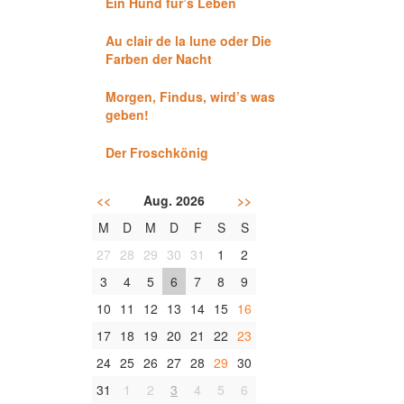
Ein Hund für’s Leben
Au clair de la lune oder Die
Farben der Nacht
Morgen, Findus, wird’s was
geben!
Der Froschkönig
<<
Aug. 2026
>>
M
D
M
D
F
S
S
27
28
29
30
31
1
2
3
4
5
6
7
8
9
10
11
12
13
14
15
16
17
18
19
20
21
22
23
24
25
26
27
28
29
30
31
1
2
3
4
5
6