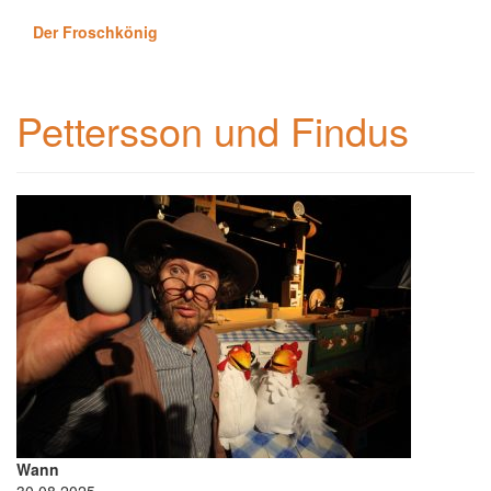
Der Froschkönig
Pettersson und Findus
Wann