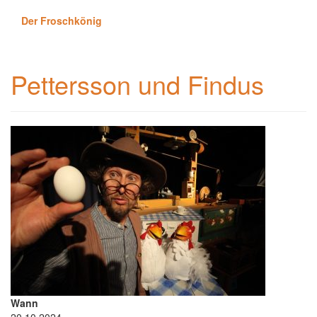
Der Froschkönig
Pettersson und Findus
Wann