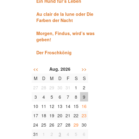
Ein Hund für’s Leben
Au clair de la lune oder Die
Farben der Nacht
Morgen, Findus, wird’s was
geben!
Der Froschkönig
<<
Aug. 2026
>>
M
D
M
D
F
S
S
27
28
29
30
31
1
2
3
4
5
6
7
8
9
10
11
12
13
14
15
16
17
18
19
20
21
22
23
24
25
26
27
28
29
30
31
1
2
3
4
5
6