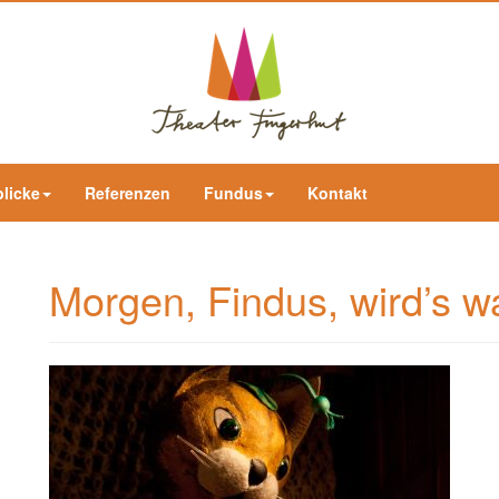
blicke
Referenzen
Fundus
Kontakt
Morgen, Findus, wird’s w