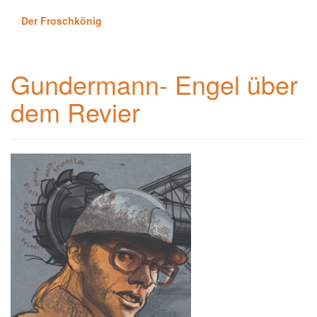
Der Froschkönig
Gundermann- Engel über
dem Revier