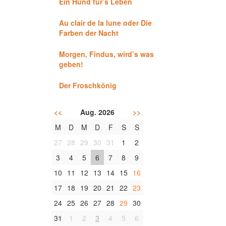
Ein Hund für’s Leben
Au clair de la lune oder Die
Farben der Nacht
Morgen, Findus, wird’s was
geben!
Der Froschkönig
<<
Aug. 2026
>>
M
D
M
D
F
S
S
27
28
29
30
31
1
2
3
4
5
6
7
8
9
10
11
12
13
14
15
16
17
18
19
20
21
22
23
24
25
26
27
28
29
30
31
1
2
3
4
5
6