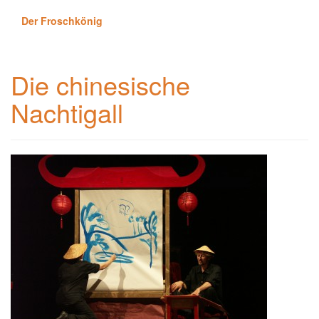
Der Froschkönig
Die chinesische
Nachtigall