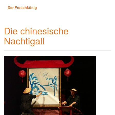
Der Froschkönig
Die chinesische
Nachtigall