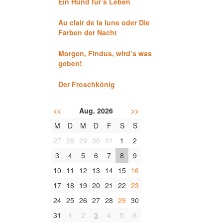
Ein Hund für’s Leben
Au clair de la lune oder Die
Farben der Nacht
Morgen, Findus, wird’s was
geben!
Der Froschkönig
<<
Aug. 2026
>>
M
D
M
D
F
S
S
27
28
29
30
31
1
2
3
4
5
6
7
8
9
10
11
12
13
14
15
16
17
18
19
20
21
22
23
24
25
26
27
28
29
30
31
1
2
3
4
5
6