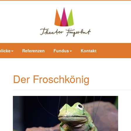
blicke
Referenzen
Fundus
Kontakt
Der Froschkönig