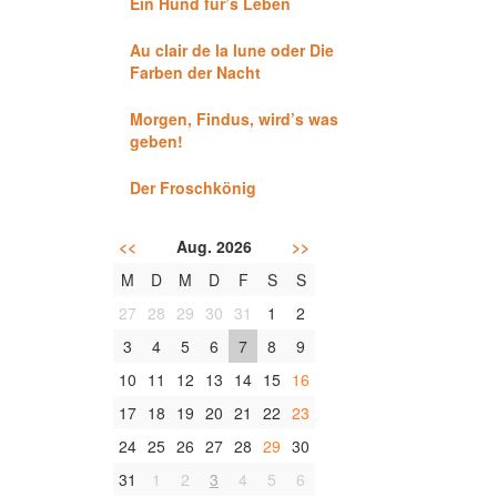
Ein Hund für’s Leben
Au clair de la lune oder Die
Farben der Nacht
Morgen, Findus, wird’s was
geben!
Der Froschkönig
<<
Aug. 2026
>>
M
D
M
D
F
S
S
27
28
29
30
31
1
2
3
4
5
6
7
8
9
10
11
12
13
14
15
16
17
18
19
20
21
22
23
24
25
26
27
28
29
30
31
1
2
3
4
5
6