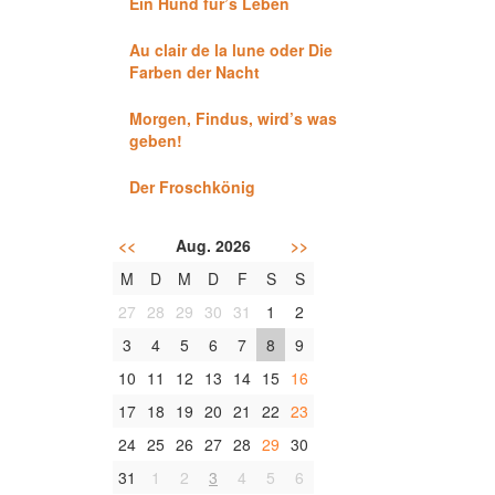
Ein Hund für’s Leben
Au clair de la lune oder Die
Farben der Nacht
Morgen, Findus, wird’s was
geben!
Der Froschkönig
<<
Aug. 2026
>>
M
D
M
D
F
S
S
27
28
29
30
31
1
2
3
4
5
6
7
8
9
10
11
12
13
14
15
16
17
18
19
20
21
22
23
24
25
26
27
28
29
30
31
1
2
3
4
5
6