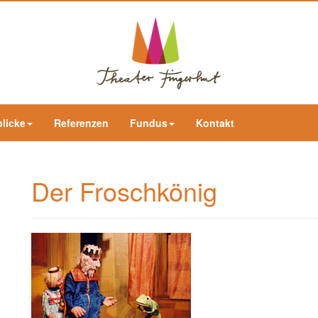
blicke
Referenzen
Fundus
Kontakt
Der Froschkönig