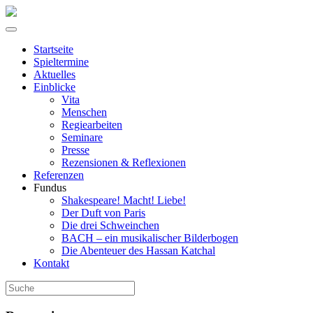
Startseite
Spieltermine
Aktuelles
Einblicke
Vita
Menschen
Regiearbeiten
Seminare
Presse
Rezensionen & Reflexionen
Referenzen
Fundus
Shakespeare! Macht! Liebe!
Der Duft von Paris
Die drei Schweinchen
BACH – ein musikalischer Bilderbogen
Die Abenteuer des Hassan Katchal
Kontakt