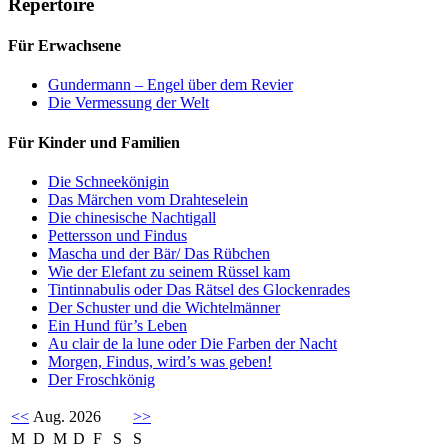
Repertoire
Für Erwachsene
Gundermann – Engel über dem Revier
Die Vermessung der Welt
Für Kinder und Familien
Die Schneekönigin
Das Märchen vom Drahteselein
Die chinesische Nachtigall
Pettersson und Findus
Mascha und der Bär/ Das Rübchen
Wie der Elefant zu seinem Rüssel kam
Tintinnabulis oder Das Rätsel des Glockenrades
Der Schuster und die Wichtelmänner
Ein Hund für’s Leben
Au clair de la lune oder Die Farben der Nacht
Morgen, Findus, wird’s was geben!
Der Froschkönig
<<
Aug. 2026
>>
M
D
M
D
F
S
S