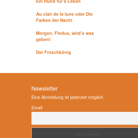
Ein Hund für’s Leben
Au clair de la lune oder Die
Farben der Nacht
Morgen, Findus, wird’s was
geben!
Der Froschkönig
Newsletter
Eine Abmeldung ist jederzeit möglich.
Email