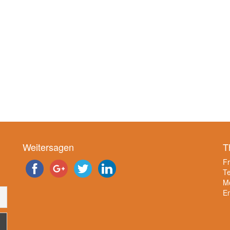
Weitersagen
T
F
Te
Mo
E