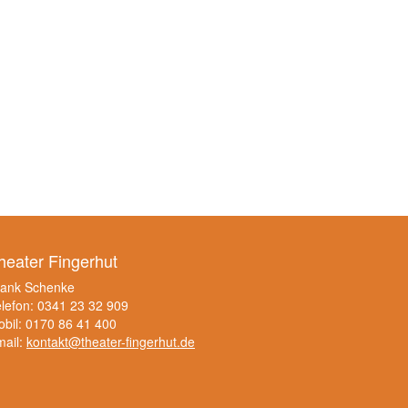
heater Fingerhut
rank Schenke
lefon: 0341 23 32 909
bil: 0170 86 41 400
mail:
kontakt@theater-fingerhut.de