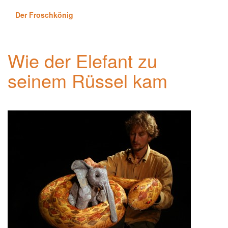
Der Froschkönig
Wie der Elefant zu
seinem Rüssel kam