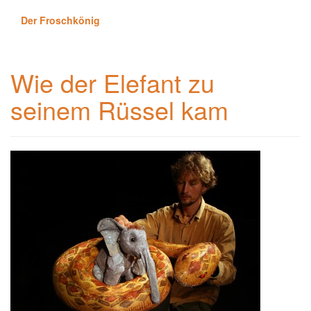
Der Froschkönig
Wie der Elefant zu
seinem Rüssel kam