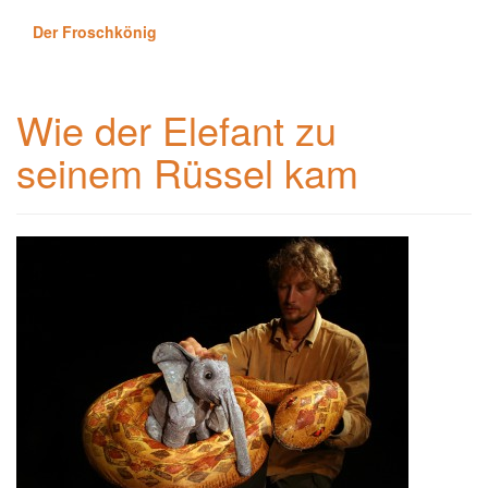
Der Froschkönig
Wie der Elefant zu
seinem Rüssel kam