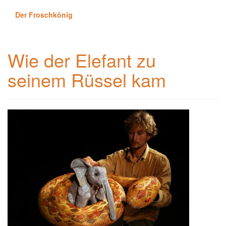
Der Froschkönig
Wie der Elefant zu
seinem Rüssel kam