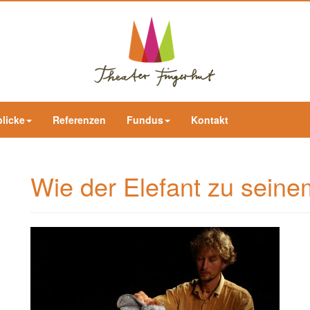
blicke
Referenzen
Fundus
Kontakt
Wie der Elefant zu sein