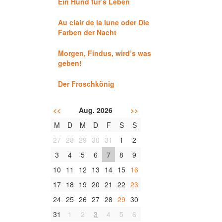
Ein Hund für’s Leben
Au clair de la lune oder Die
Farben der Nacht
Morgen, Findus, wird’s was
geben!
Der Froschkönig
<<
Aug. 2026
>>
M
D
M
D
F
S
S
27
28
29
30
31
1
2
3
4
5
6
7
8
9
10
11
12
13
14
15
16
17
18
19
20
21
22
23
24
25
26
27
28
29
30
31
1
2
3
4
5
6