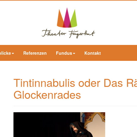
blicke
Referenzen
Fundus
Kontakt
Tintinnabulis oder Das R
Glockenrades