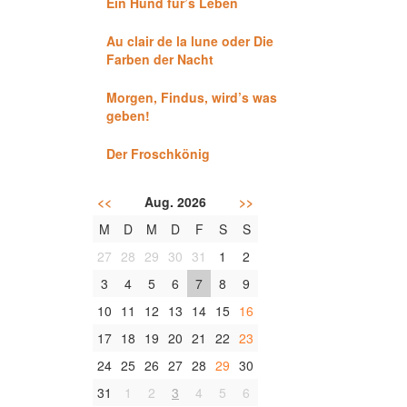
Ein Hund für’s Leben
Au clair de la lune oder Die
Farben der Nacht
Morgen, Findus, wird’s was
geben!
Der Froschkönig
<<
Aug. 2026
>>
M
D
M
D
F
S
S
27
28
29
30
31
1
2
3
4
5
6
7
8
9
10
11
12
13
14
15
16
17
18
19
20
21
22
23
24
25
26
27
28
29
30
31
1
2
3
4
5
6