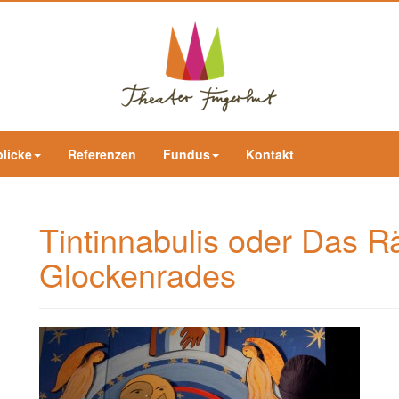
blicke
Referenzen
Fundus
Kontakt
Tintinnabulis oder Das R
Glockenrades