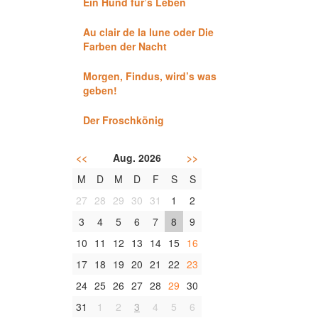
Ein Hund für’s Leben
Au clair de la lune oder Die
Farben der Nacht
Morgen, Findus, wird’s was
geben!
Der Froschkönig
<<
Aug. 2026
>>
M
D
M
D
F
S
S
27
28
29
30
31
1
2
3
4
5
6
7
8
9
10
11
12
13
14
15
16
17
18
19
20
21
22
23
24
25
26
27
28
29
30
31
1
2
3
4
5
6