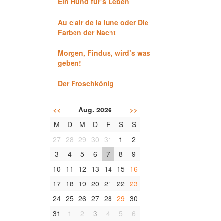
Ein Hund für’s Leben
Au clair de la lune oder Die
Farben der Nacht
Morgen, Findus, wird’s was
geben!
Der Froschkönig
<<
Aug. 2026
>>
M
D
M
D
F
S
S
27
28
29
30
31
1
2
3
4
5
6
7
8
9
10
11
12
13
14
15
16
17
18
19
20
21
22
23
24
25
26
27
28
29
30
31
1
2
3
4
5
6