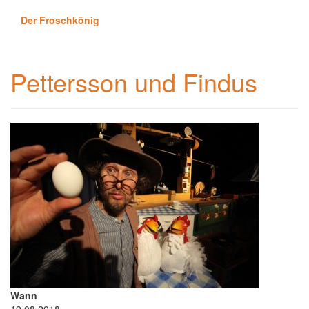
Der Froschkönig
Pettersson und Findus
Wann