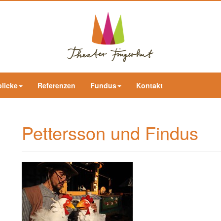
blicke
Referenzen
Fundus
Kontakt
Pettersson und Findus