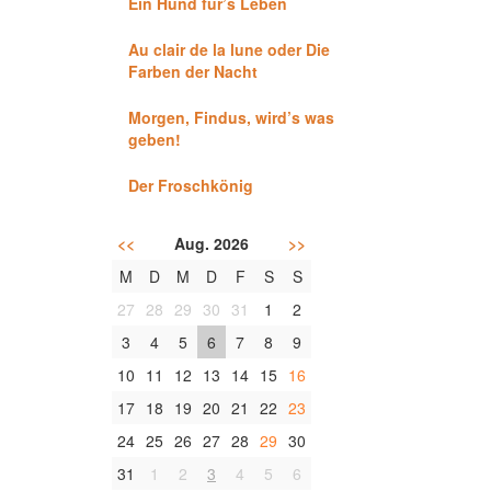
Ein Hund für’s Leben
Au clair de la lune oder Die
Farben der Nacht
Morgen, Findus, wird’s was
geben!
Der Froschkönig
<<
Aug. 2026
>>
M
D
M
D
F
S
S
27
28
29
30
31
1
2
3
4
5
6
7
8
9
10
11
12
13
14
15
16
17
18
19
20
21
22
23
24
25
26
27
28
29
30
31
1
2
3
4
5
6