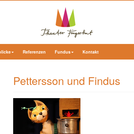
blicke
Referenzen
Fundus
Kontakt
Pettersson und Findus