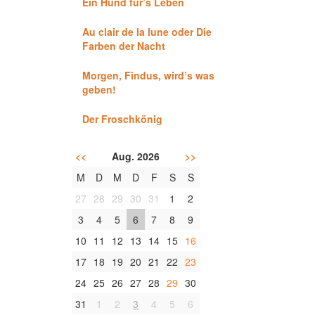
Ein Hund für’s Leben
Au clair de la lune oder Die
Farben der Nacht
Morgen, Findus, wird’s was
geben!
Der Froschkönig
<<
Aug. 2026
>>
M
D
M
D
F
S
S
27
28
29
30
31
1
2
3
4
5
6
7
8
9
10
11
12
13
14
15
16
17
18
19
20
21
22
23
24
25
26
27
28
29
30
31
1
2
3
4
5
6