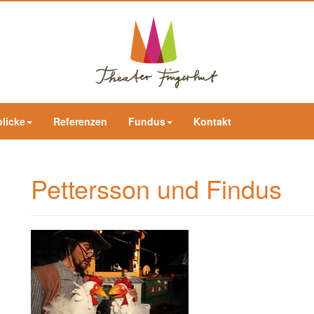
blicke
Referenzen
Fundus
Kontakt
Pettersson und Findus