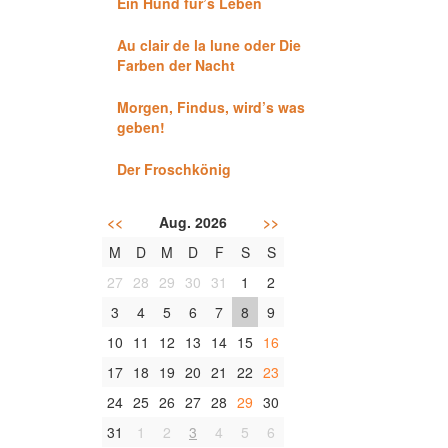
Ein Hund für’s Leben
Au clair de la lune oder Die
Farben der Nacht
Morgen, Findus, wird’s was
geben!
Der Froschkönig
<<
Aug. 2026
>>
M
D
M
D
F
S
S
27
28
29
30
31
1
2
3
4
5
6
7
8
9
10
11
12
13
14
15
16
17
18
19
20
21
22
23
24
25
26
27
28
29
30
31
1
2
3
4
5
6