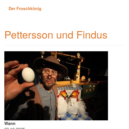
Der Froschkönig
Pettersson und Findus
Wann