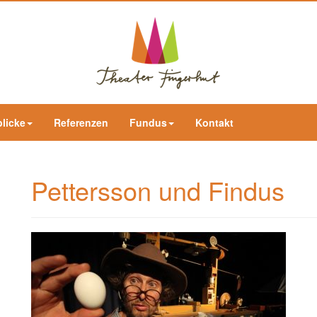
blicke
Referenzen
Fundus
Kontakt
Pettersson und Findus