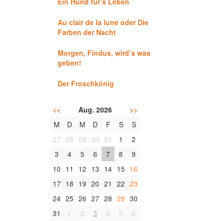
Ein Hund für’s Leben
Au clair de la lune oder Die
Farben der Nacht
Morgen, Findus, wird’s was
geben!
Der Froschkönig
<<
Aug. 2026
>>
M
D
M
D
F
S
S
27
28
29
30
31
1
2
3
4
5
6
7
8
9
10
11
12
13
14
15
16
17
18
19
20
21
22
23
24
25
26
27
28
29
30
31
1
2
3
4
5
6