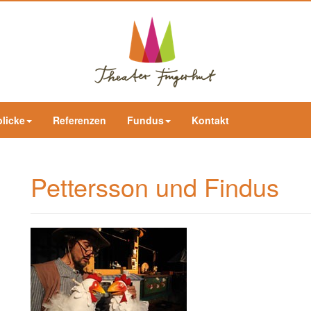
blicke
Referenzen
Fundus
Kontakt
Pettersson und Findus