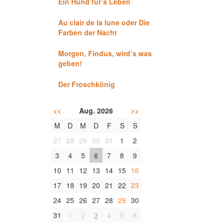
Ein Hund für’s Leben
Au clair de la lune oder Die
Farben der Nacht
Morgen, Findus, wird’s was
geben!
Der Froschkönig
<<
Aug. 2026
>>
M
D
M
D
F
S
S
27
28
29
30
31
1
2
3
4
5
6
7
8
9
10
11
12
13
14
15
16
17
18
19
20
21
22
23
24
25
26
27
28
29
30
31
1
2
3
4
5
6