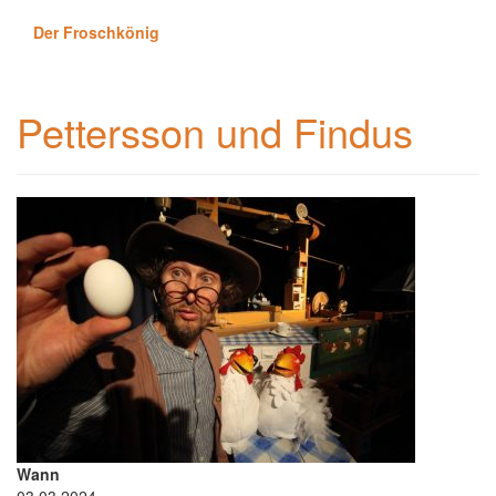
Der Froschkönig
Pettersson und Findus
Wann