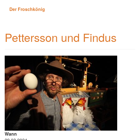
Der Froschkönig
Pettersson und Findus
Wann