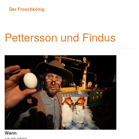
Der Froschkönig
Pettersson und Findus
Wann