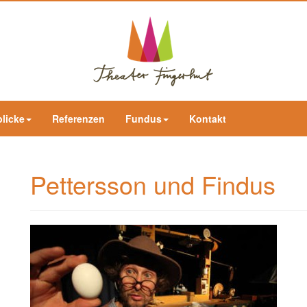
blicke
Referenzen
Fundus
Kontakt
Pettersson und Findus