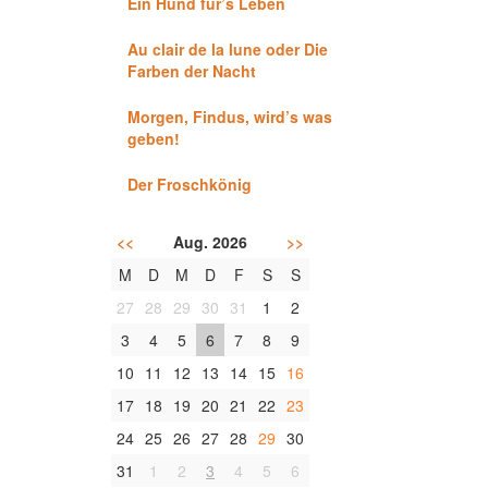
Ein Hund für’s Leben
Au clair de la lune oder Die
Farben der Nacht
Morgen, Findus, wird’s was
geben!
Der Froschkönig
<<
Aug. 2026
>>
M
D
M
D
F
S
S
27
28
29
30
31
1
2
3
4
5
6
7
8
9
10
11
12
13
14
15
16
17
18
19
20
21
22
23
24
25
26
27
28
29
30
31
1
2
3
4
5
6