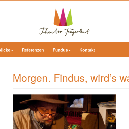
blicke
Referenzen
Fundus
Kontakt
Morgen. Findus, wird’s w