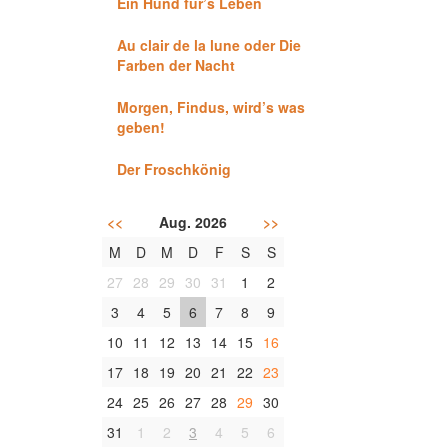
Ein Hund für’s Leben
Au clair de la lune oder Die
Farben der Nacht
Morgen, Findus, wird’s was
geben!
Der Froschkönig
<<
Aug. 2026
>>
M
D
M
D
F
S
S
27
28
29
30
31
1
2
3
4
5
6
7
8
9
10
11
12
13
14
15
16
17
18
19
20
21
22
23
24
25
26
27
28
29
30
31
1
2
3
4
5
6