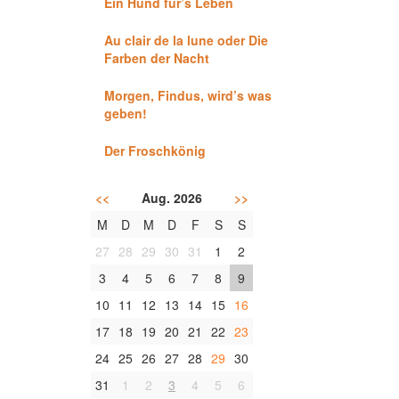
Ein Hund für’s Leben
Au clair de la lune oder Die
Farben der Nacht
Morgen, Findus, wird’s was
geben!
Der Froschkönig
<<
Aug. 2026
>>
M
D
M
D
F
S
S
27
28
29
30
31
1
2
3
4
5
6
7
8
9
10
11
12
13
14
15
16
17
18
19
20
21
22
23
24
25
26
27
28
29
30
31
1
2
3
4
5
6