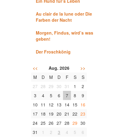
Ein Hund für’s Leben
Au clair de la lune oder Die
Farben der Nacht
Morgen, Findus, wird’s was
geben!
Der Froschkönig
<<
Aug. 2026
>>
M
D
M
D
F
S
S
27
28
29
30
31
1
2
3
4
5
6
7
8
9
10
11
12
13
14
15
16
17
18
19
20
21
22
23
24
25
26
27
28
29
30
31
1
2
3
4
5
6