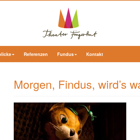
blicke
Referenzen
Fundus
Kontakt
Morgen, Findus, wird’s 