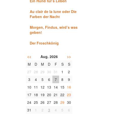
Ein Hund für’s Leben
Au clair de la lune oder Die
Farben der Nacht
Morgen, Findus, wird’s was
geben!
Der Froschkönig
<<
Aug. 2026
>>
M
D
M
D
F
S
S
27
28
29
30
31
1
2
3
4
5
6
7
8
9
10
11
12
13
14
15
16
17
18
19
20
21
22
23
24
25
26
27
28
29
30
31
1
2
3
4
5
6