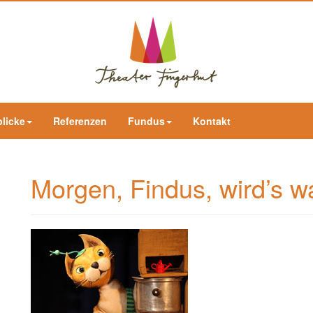
blicke
Referenzen
Fundus
Kontakt
Morgen, Findus, wird’s 